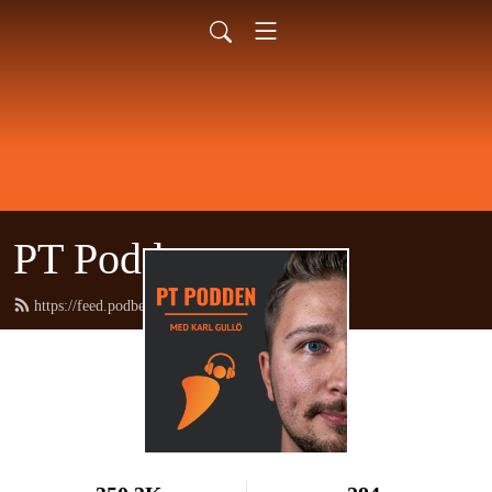
PT Podden
https://feed.podbean.com/ptpodden/feed.xml