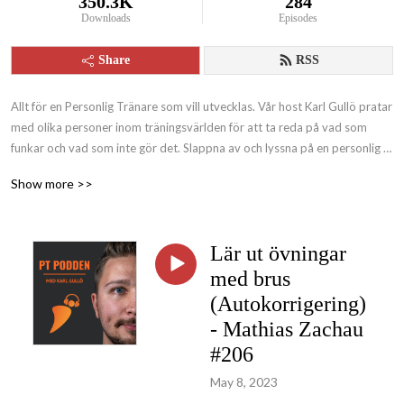
350.3K
284
Downloads
Episodes
Share
RSS
Allt för en Personlig Tränare som vill utvecklas. Vår host Karl Gullö pratar 
med olika personer inom träningsvärlden för att ta reda på vad som 
funkar och vad som inte gör det. Slappna av och lyssna på en personlig 
Podcast med ett enda mål: att inspirera till hälsa.
Show more >>
Lär ut övningar
med brus
(Autokorrigering)
- Mathias Zachau
#206
May 8, 2023