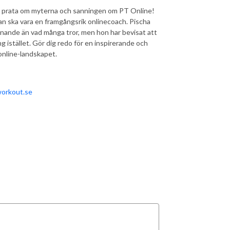
t prata om myterna och sanningen om PT Online!
an ska vara en framgångsrik onlinecoach. Pischa
nande än vad många tror, men hon har bevisat att
g istället. Gör dig redo för en inspirerande och
online-landskapet.
workout.se