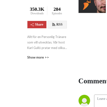
350.3K
284
Downloads
Episodes
Share
RSS
Allt för en Personlig Tränare 
som vill utvecklas. Vår host 
Karl Gullö pratar med olika 
personer inom 
Show more >>
träningsvärlden för att ta 
reda på vad som funkar och 
vad som inte gör det. 
Slappna av och lyssna på en 
Comment
personlig Podcast med ett 
enda mål: att inspirera till 
hälsa.