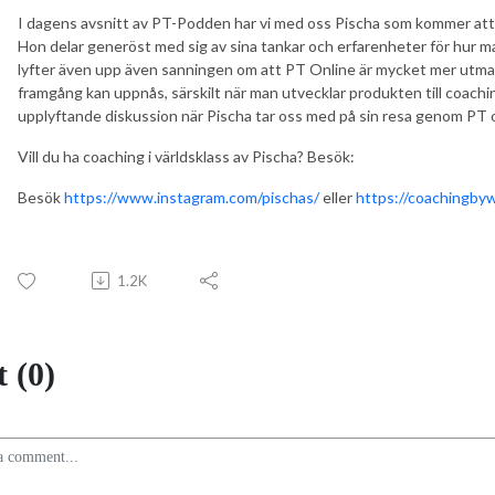
I dagens avsnitt av PT-Podden har vi med oss Pischa som kommer at
Hon delar generöst med sig av sina tankar och erfarenheter för hur m
lyfter även upp även sanningen om att PT Online är mycket mer utma
framgång kan uppnås, särskilt när man utvecklar produkten till coachin
upplyftande diskussion när Pischa tar oss med på sin resa genom PT 
Vill du ha coaching i världsklass av Pischa? Besök:
Besök
https://www.instagram.com/pischas/
eller
https://coachingby
1.2K
 (0)